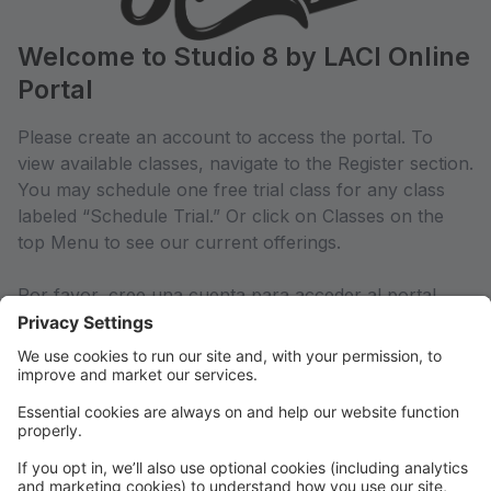
Welcome to Studio 8 by LACI Online
Portal
Please create an account to access the portal. To
view available classes, navigate to the Register section.
You may schedule one free trial class for any class
labeled “Schedule Trial.” Or click on Classes on the
top Menu to see our current offerings.
Por favor, cree una cuenta para acceder al portal.
Para ver las clases disponibles, navegue a la sección
Registrar. Puede programar una clase de prueba
gratuita para las clases que indiquen “Programar clase
de prueba" / Schedule Trial. También puede
seleccionar Clases en el menú superior para ver las
clases disponibles.