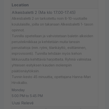
Location
Alkeisbaletti 2 (Ma klo 17.00-17.45)
Alkeisbaletti 2 on tarkoitettu noin 8-10-vuotiaille
koululaisille, joilla on takanaan Alkeisbaletti 1- tason
opinnot.
Tunnilla opetellaan ja vahvistetaan baletin alkeiden
perustekniikkaa ja kehitetään muita tanssin
perustaitoja (mm. rytmi, tilankäyttö, esittäminen,
improvisointi). Tunnilla tehdään myös kehon
liikkuvuutta kehittäviä harjoitteita. Ryhmä valmistaa
yhteisen esityksen kauden molempiin
päätösnäytöksiin.
Tunnin kesto 45 minuuttia, opettajana Hanna-Mari
Hirvikallio.
Monday
5:00 PM to 5:45 PM
Uusi Relevé