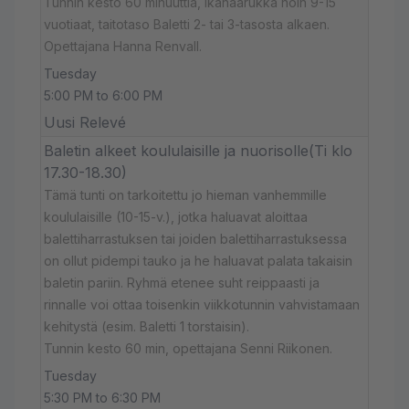
Tunnin kesto 60 minuuttia, ikähaarukka noin 9-15
vuotiaat, taitotaso Baletti 2- tai 3-tasosta alkaen.
Opettajana Hanna Renvall.
Tuesday
5:00 PM to 6:00 PM
Uusi Relevé
Baletin alkeet koululaisille ja nuorisolle(Ti klo
17.30-18.30)
Tämä tunti on tarkoitettu jo hieman vanhemmille
koululaisille (10-15-v.), jotka haluavat aloittaa
balettiharrastuksen tai joiden balettiharrastuksessa
on ollut pidempi tauko ja he haluavat palata takaisin
baletin pariin. Ryhmä etenee suht reippaasti ja
rinnalle voi ottaa toisenkin viikkotunnin vahvistamaan
kehitystä (esim. Baletti 1 torstaisin).
Tunnin kesto 60 min, opettajana Senni Riikonen.
Tuesday
5:30 PM to 6:30 PM