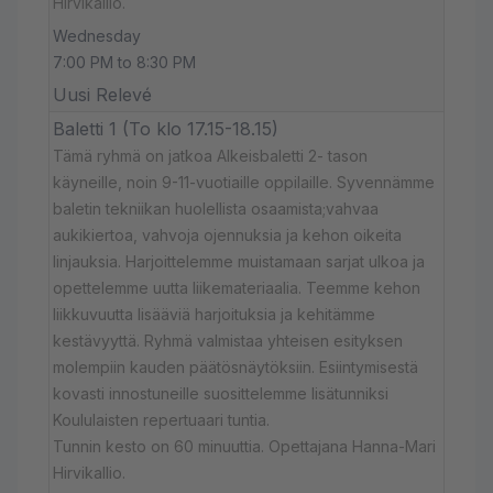
Hirvikallio.
Wednesday
7:00 PM to 8:30 PM
Uusi Relevé
Baletti 1 (To klo 17.15-18.15)
Tämä ryhmä on jatkoa Alkeisbaletti 2- tason
käyneille, noin 9-11-vuotiaille oppilaille. Syvennämme
baletin tekniikan huolellista osaamista;vahvaa
aukikiertoa, vahvoja ojennuksia ja kehon oikeita
linjauksia. Harjoittelemme muistamaan sarjat ulkoa ja
opettelemme uutta liikemateriaalia. Teemme kehon
liikkuvuutta lisääviä harjoituksia ja kehitämme
kestävyyttä. Ryhmä valmistaa yhteisen esityksen
molempiin kauden päätösnäytöksiin. Esiintymisestä
kovasti innostuneille suosittelemme lisätunniksi
Koululaisten repertuaari tuntia.
Tunnin kesto on 60 minuuttia. Opettajana Hanna-Mari
Hirvikallio.