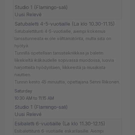
Studio 1 (Flamingo-sali)
Uusi Relevé
Satubaletti 4-5-vuotiaille (La klo 10.30-11.15)
Satubalettitunti 4-5-vuotiaille, aiempi kokemus
tanssitunneista ei ole välttämätöntä, mutta siitä on
hyötyä.
Tunnilla opetellaan tanssitekniikkaa ja baletin
liikekieltä ikäkaudelle sopivassa muodossa, luovia
harjoitteita hyödyntäen, liikkeestä ja musiikista
nauttien.
Tunnin kesto 45 minuuttia, opettajana Senni Riikonen.
Saturday
10:30 AM to 11:15 AM
Studio 1 (Flamingo-sali)
Uusi Relevé
Esibaletti 6-vuotiaille (La klo 11.30-12.15)
Esibalettitunti 6-vuotiaille eskarilaisille. Aiempi