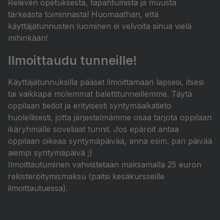
Relevén opetuksesta, tapahtumista ja muusta
tärkeästa toiminnasta! Huomaathan, että
käyttäjätunnusten luominen ei velvoita sinua vielä
mihinkään!
Ilmoittaudu tunneille!
Käyttäjätunnuksilla pääset ilmoittamaan lapsesi, itsesi
tai vaikkapa molemmat balettitunneillemme. Täytä
oppilaan tiedot ja erityisesti syntymäaikatieto
huolellisesti, jotta järjestelmämme osaa tarjota oppilaan
ikäryhmälle soveliaat tunnit. Jos epäröit antaa
oppilaan oikeaa syntymäpäivää, anna esim. pari päivää
aiempi syntymäpäivä ;)
Ilmoittautuminen vahvistetaan maksamalla 25 euron
rekisteröitymismaksu (paitsi kesäkursseille
ilmoittautuessa).