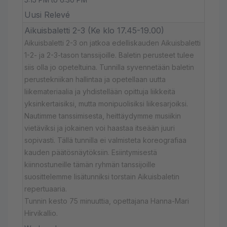
Uusi Relevé
Aikuisbaletti 2-3 (Ke klo 17.45-19.00)
Aikuisbaletti 2-3 on jatkoa edelliskauden Aikuisbaletti
1-2- ja 2-3-tason tanssijoille. Baletin perusteet tulee
siis olla jo opeteltuina. Tunnilla syvennetään baletin
perustekniikan hallintaa ja opetellaan uutta
liikemateriaalia ja yhdistellään opittuja liikkeitä
yksinkertaisiksi, mutta monipuolisiksi liikesarjoiksi.
Nautimme tanssimisesta, heittäydymme musiikin
vietäviksi ja jokainen voi haastaa itseään juuri
sopivasti. Tällä tunnilla ei valmisteta koreografiaa
kauden päätösnäytöksiin. Esiintymisestä
kiinnostuneille tämän ryhmän tanssijoille
suosittelemme lisätunniksi torstain Aikuisbaletin
repertuaaria.
Tunnin kesto 75 minuuttia, opettajana Hanna-Mari
Hirvikallio.