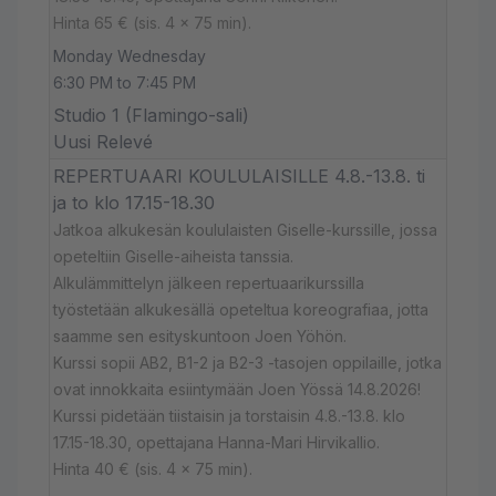
Hinta 65 € (sis. 4 x 75 min).
Monday Wednesday
6:30 PM to 7:45 PM
Studio 1 (Flamingo-sali)
Uusi Relevé
REPERTUAARI KOULULAISILLE 4.8.-13.8. ti
ja to klo 17.15-18.30
Jatkoa alkukesän koululaisten Giselle-kurssille, jossa
opeteltiin Giselle-aiheista tanssia.
Alkulämmittelyn jälkeen repertuaarikurssilla
työstetään alkukesällä opeteltua koreografiaa, jotta
saamme sen esityskuntoon Joen Yöhön.
Kurssi sopii AB2, B1-2 ja B2-3 -tasojen oppilaille, jotka
ovat innokkaita esiintymään Joen Yössä 14.8.2026!
Kurssi pidetään tiistaisin ja torstaisin 4.8.-13.8. klo
17.15-18.30, opettajana Hanna-Mari Hirvikallio.
Hinta 40 € (sis. 4 x 75 min).