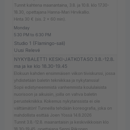
Tunnit kahtena maanantaina, 3.8. ja 10.8. klo 17.30-
18.30, opettajana Hanna-Mari Hirvikallio.
Hinta 30 € (sis. 2 x 60 min).
Monday
5:30 PM to 6:30 PM
Studio 1 (Flamingo-sali)
Uusi Relevé
NYKYBALETTI KESKI-JATKOTASO 3.8.-12.8.
ma ja ke klo 18.30-19.45
Elokuun kahden ensimmäisen viikon tiiviskurssi, jossa
yhdistetään baletin tekniikkaa ja nykytanssia!
Sopii edistyneemmistä vanhemmista koululaisista
nuorisoon ja aikuisiin, joilla on vahva baletin
perustekniikka. Kokemus nykytanssista ei ole
välttämätön! Tunneilla tehdään koreografia, joka on
mahdollista esittää Joen Yössä 14.8.2026
Tunnit 3.8.-12.8. maanantaisin ja keskiviikkoisin klo
18.30-19.45, opettajana Senni Riikonen.