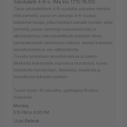
Satubaletti 4-6-v. (Ma klo 17.15-18.00)
Tämä satubalettitunti 4-6-vuotiaille palvelee etenkin
niitä perheitä, joissa on useampi 4-6-vuotias
baletinharrastaja, jotka halutaan samalle tunnille, ja/tai
perheitä, joissa vanhempi sisaruksista käy jo
alkeisbaletissa (alkeisbalettitunti pidetään lähes
samanaikaisesti viereisessä salissa). Aiempi kokemus
tanssitunneista ei ole välttämätöntä.
Tunnilla opetellaan tanssitekniikkaa ja baletin
liikekieltä ikäkaudelle sopivassa muodossa, luovia
harjoitteita hyödyntäen, liikkeestä, musiikista ja
tanssillisista leikeistä nauttien.
Tunnin kesto 45 minuuttia, opettajana Kristiina
Väänänen.
Monday
5:15 PM to 6:00 PM
Uusi Relevé