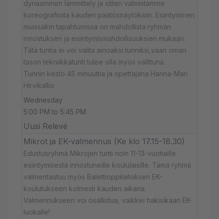
dynaaminen lämmittely ja sitten valmistamme
koreografioita kauden päätösnäytöksiin. Esiintyminen
muissakin tapahtumissa on mahdollista ryhmän
innostuksen ja esiintymismahdollisuuksien mukaan.
Tätä tuntia ei voi valita ainoaksi tunniksi,vaan oman
tason tekniikkatunti tulee olla myös valittuna.
Tunnin kesto 45 minuuttia ja opettajana Hanna-Mari
Hirvikallio
Wednesday
5:00 PM to 5:45 PM
Uusi Relevé
Mikrot ja EK-valmennus (Ke klo 17.15-18.30)
Edustusryhmä Mikrojen tunti noin 11-13-vuotiaille
esiintymisestä innostuneille koululaisille. Tämä ryhmä
valmentautuu myös Balettioppilaitoksen EK-
koulutukseen kolmesti kauden aikana.
Valmennukseen voi osallistua, vaikkei hakisikaan EK-
luokalle!