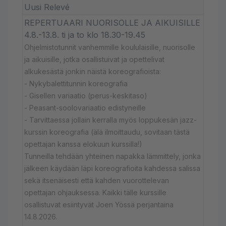
Uusi Relevé
REPERTUAARI NUORISOLLE JA AIKUISILLE
4.8.-13.8. ti ja to klo 18.30-19.45
Ohjelmistotunnit vanhemmille koululaisille, nuorisolle
ja aikuisille, jotka osallistuivat ja opettelivat
alkukesästä jonkin näistä koreografioista:
- Nykybalettitunnin koreografia
- Gisellen variaatio (perus-keskitaso)
- Peasant-soolovariaatio edistyneille
- Tarvittaessa jollain kerralla myös loppukesän jazz-
kurssin koreografia (älä ilmoittaudu, sovitaan tästä
opettajan kanssa elokuun kurssilla!)
Tunneilla tehdään yhteinen napakka lämmittely, jonka
jälkeen käydään läpi koreografioita kahdessa salissa
sekä itsenäisesti että kahden vuorottelevan
opettajan ohjauksessa. Kaikki tälle kurssille
osallistuvat esiintyvät Joen Yössä perjantaina
14.8.2026.