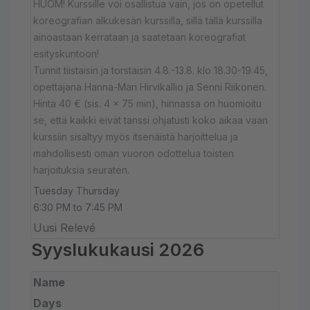
HUOM! Kurssille voi osallistua vain, jos on opetellut
koreografian alkukesän kurssilla, sillä tällä kurssilla
ainoastaan kerrataan ja saatetaan koreografiat
esityskuntoon!
Tunnit tiistaisin ja torstaisin 4.8.-13.8. klo 18.30-19.45,
opettajana Hanna-Mari Hirvikallio ja Senni Riikonen.
Hinta 40 € (sis. 4 x 75 min), hinnassa on huomioitu
se, että kaikki eivät tanssi ohjatusti koko aikaa vaan
kurssiin sisältyy myös itsenäistä harjoittelua ja
mahdollisesti oman vuoron odottelua toisten
harjoituksia seuraten.
Tuesday Thursday
6:30 PM to 7:45 PM
Uusi Relevé
Syyslukukausi 2026
Name
Days