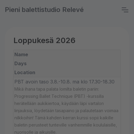
Pieni balettistudio Relevé
Loppukesä 2026
Name
Days
Location
PBT avoin taso 3.8.-10.8. ma klo 17.30-18.30
Mikä ihana tapa palata lomilta baletin pariin:
Progressing Ballet Technique (PBT) -kurssilla
herätellään aukikiertoa, käydään läpi vartalon
linjauksia, löydetään tasapaino ja palautetaan voimaa
nilkkoihin! Tämä kahden kerran kurssi sopii kaikille
baletin perusteet tunteville vanhemmille koululaisille,
nuorisolle ja aikuisille.