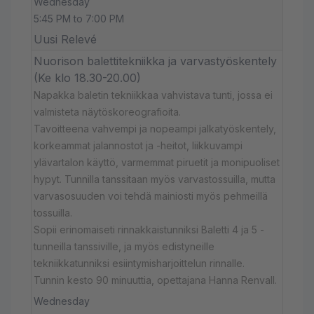
Wednesday
5:45 PM to 7:00 PM
Uusi Relevé
Nuorison balettitekniikka ja varvastyöskentely
(Ke klo 18.30-20.00)
Napakka baletin tekniikkaa vahvistava tunti, jossa ei
valmisteta näytöskoreografioita.
Tavoitteena vahvempi ja nopeampi jalkatyöskentely,
korkeammat jalannostot ja -heitot, liikkuvampi
ylävartalon käyttö, varmemmat piruetit ja monipuoliset
hypyt. Tunnilla tanssitaan myös varvastossuilla, mutta
varvasosuuden voi tehdä mainiosti myös pehmeillä
tossuilla.
Sopii erinomaiseti rinnakkaistunniksi Baletti 4 ja 5 -
tunneilla tanssiville, ja myös edistyneille
tekniikkatunniksi esiintymisharjoittelun rinnalle.
Tunnin kesto 90 minuuttia, opettajana Hanna Renvall.
Wednesday