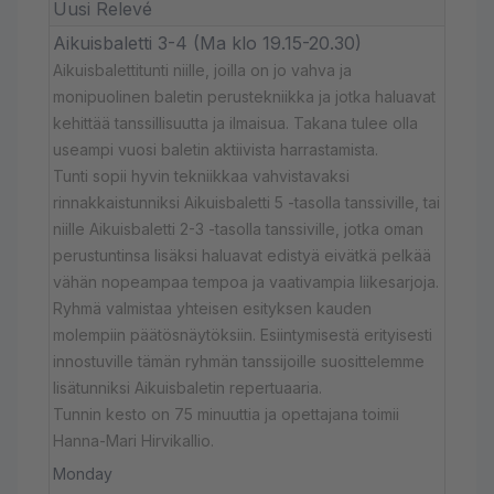
Uusi Relevé
Aikuisbaletti 3-4 (Ma klo 19.15-20.30)
Aikuisbalettitunti niille, joilla on jo vahva ja
monipuolinen baletin perustekniikka ja jotka haluavat
kehittää tanssillisuutta ja ilmaisua. Takana tulee olla
useampi vuosi baletin aktiivista harrastamista.
Tunti sopii hyvin tekniikkaa vahvistavaksi
rinnakkaistunniksi Aikuisbaletti 5 -tasolla tanssiville, tai
niille Aikuisbaletti 2-3 -tasolla tanssiville, jotka oman
perustuntinsa lisäksi haluavat edistyä eivätkä pelkää
vähän nopeampaa tempoa ja vaativampia liikesarjoja.
Ryhmä valmistaa yhteisen esityksen kauden
molempiin päätösnäytöksiin. Esiintymisestä erityisesti
innostuville tämän ryhmän tanssijoille suosittelemme
lisätunniksi Aikuisbaletin repertuaaria.
Tunnin kesto on 75 minuuttia ja opettajana toimii
Hanna-Mari Hirvikallio.
Monday