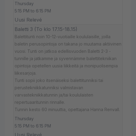
Thursday
5:15 PM to 6:15 PM
Uusi Relevé
Baletti 3 (To klo 17.15-18.15)
Balettitunti noin 10-12-vuotiaille koululaisille, joilla
baletin perusopintoja on takana jo muutama aktiivinen
vuosi. Tunti on jatkoa edellisvuoden Baletti 2-3 -
tunnille ja jatkamme ja syvennämme balettitekniikan
opintoja opetellen uusia liikkeitä ja monipuolisempia
liikesarjoja.
Tunti sopii joko itsenäiseksi balettitunniksi tai
perustekniikkatunniksi valmistavan
varvastekniikkatunnin ja/tai koululaisten
repertuaaritunnin rinnalle.
Tunnin kesto 60 minuuttia, opettajana Hanna Renvall.
Thursday
5:15 PM to 6:15 PM
Uusi Relevé