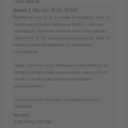
Uusi Relevé
Baletti 2 (Ma klo 18.00-19.00)
Balettitunti noin 10-12-vuotiaille koululaisille, joilla on
baletin perusteet jo hallussa ja Baletti 1 -opinnot
suoritettuna. Ryhmään voidaan harkinnan mukaan
ottaa myös 12-14 -vuotiaita uusia tanssijoita, joilla on
taustaa muista tanssilajeista tai esimerkiksi
voimistelusta.
Tämä tunti toimii hyvin itsenäisenä viikkotuntina, tai
rinnakkaistuntina niille, joiden toinen viikkotunti on
tasolla 3 ja jotka haluavat syventää baletin
perusosaamista.
Tunnin kesto 60 minuuttia, opettajana Kristiina
Väänänen.
Monday
6:00 PM to 7:00 PM