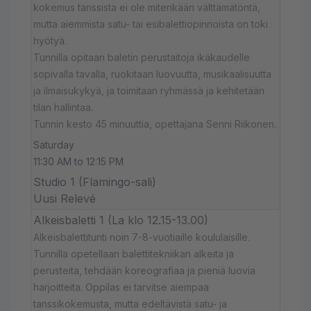
kokemus tanssista ei ole mitenkään välttämätöntä,
mutta aiemmista satu- tai esibalettiopinnoista on toki
hyötyä.
Tunnilla opitaan baletin perustaitoja ikäkaudelle
sopivalla tavalla, ruokitaan luovuutta, musikaalisuutta
ja ilmaisukykyä, ja toimitaan ryhmässä ja kehitetään
tilan hallintaa.
Tunnin kesto 45 minuuttia, opettajana Senni Riikonen.
Saturday
11:30 AM to 12:15 PM
Studio 1 (Flamingo-sali)
Uusi Relevé
Alkeisbaletti 1 (La klo 12.15-13.00)
Alkeisbalettitunti noin 7-8-vuotiaille koululaisille.
Tunnilla opetellaan balettitekniikan alkeita ja
perusteita, tehdään koreografiaa ja pieniä luovia
harjoitteita. Oppilas ei tarvitse aiempaa
tanssikokemusta, mutta edeltävistä satu- ja