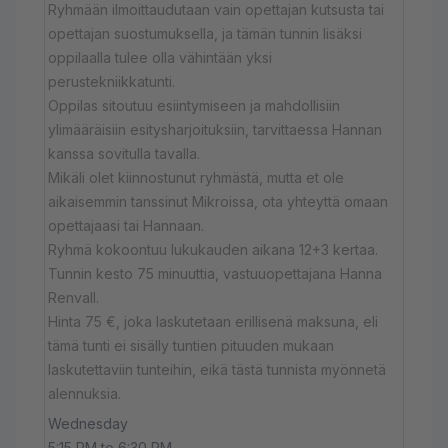
Ryhmään ilmoittaudutaan vain opettajan kutsusta tai
opettajan suostumuksella, ja tämän tunnin lisäksi
oppilaalla tulee olla vähintään yksi
perustekniikkatunti.
Oppilas sitoutuu esiintymiseen ja mahdollisiin
ylimääräisiin esitysharjoituksiin, tarvittaessa Hannan
kanssa sovitulla tavalla.
Mikäli olet kiinnostunut ryhmästä, mutta et ole
aikaisemmin tanssinut Mikroissa, ota yhteyttä omaan
opettajaasi tai Hannaan.
Ryhmä kokoontuu lukukauden aikana 12+3 kertaa.
Tunnin kesto 75 minuuttia, vastuuopettajana Hanna
Renvall.
Hinta 75 €, joka laskutetaan erillisenä maksuna, eli
tämä tunti ei sisälly tuntien pituuden mukaan
laskutettaviin tunteihin, eikä tästä tunnista myönnetä
alennuksia.
Wednesday
5:15 PM to 6:30 PM