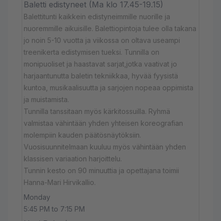
Baletti edistyneet (Ma klo 17.45-19.15)
Balettitunti kaikkein edistyneimmille nuorille ja
nuoremmille aikuisille. Balettiopintoja tulee olla takana
jo noin 5-10 vuotta ja viikossa on oltava useampi
treenikerta edistymisen tueksi. Tunnilla on
monipuoliset ja haastavat sarjat,jotka vaativat jo
harjaantunutta baletin tekniikkaa, hyvää fyysistä
kuntoa, musikaalisuutta ja sarjojen nopeaa oppimista
ja muistamista.
Tunnilla tanssitaan myös kärkitossuilla. Ryhmä
valmistaa vähintään yhden yhteisen koreografian
molempiin kauden päätösnäytöksiin.
Vuosisuunnitelmaan kuuluu myös vähintään yhden
klassisen variaation harjoittelu.
Tunnin kesto on 90 minuuttia ja opettajana toimii
Hanna-Mari Hirvikallio.
Monday
5:45 PM to 7:15 PM