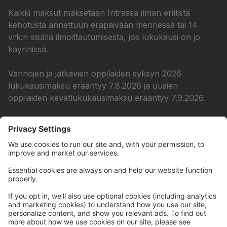
Kaikki maksut maksetaan Intrassa ilman erillistä
kehotusta annettuun eräpäivään mennessä tai 14
vrk:n sisällä ilmoittautumisesta, jos lukukausi on jo
käynnissä.
Vanhojen ja jatkavien oppilaiden syksyn 2026
lukukausimaksu erääntyy 7.8.2026 ja uusien
oppilaiden kevätlukukausimaksu erääntyy 7.9.2026.
Jokainen oppilas / huoltaja on velvollinen seuraamaan
erääntyviä maksujaan, jotka näkyvät heti Intraan
kirjautumisen jälkeen etusivulla. Mikäli maksut ovat
myöhässä, lisää Intra automaattisesti 5 euron
viivästysmaksun avoimeen saldoon aina 14
vuorokauden kuluttua kustakin eräpäivästä. Tämä
toistuu 14 vuorokauden välein, kunnes erääntyneet
maksut on maksettu, ellei maksujärjestelyistä ole
sovittu oppilassihteerin kanssa.