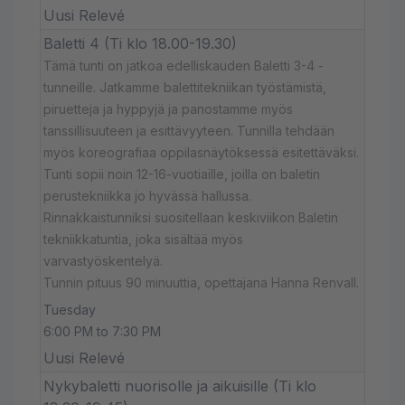
Uusi Relevé
Baletti 4 (Ti klo 18.00-19.30)
Tämä tunti on jatkoa edelliskauden Baletti 3-4 -
tunneille. Jatkamme balettitekniikan työstämistä,
piruetteja ja hyppyjä ja panostamme myös
tanssillisuuteen ja esittävyyteen. Tunnilla tehdään
myös koreografiaa oppilasnäytöksessä esitettäväksi.
Tunti sopii noin 12-16-vuotiaille, joilla on baletin
perustekniikka jo hyvässä hallussa.
Rinnakkaistunniksi suositellaan keskiviikon Baletin
tekniikkatuntia, joka sisältää myös
varvastyöskentelyä.
Tunnin pituus 90 minuuttia, opettajana Hanna Renvall.
Tuesday
6:00 PM to 7:30 PM
Uusi Relevé
Nykybaletti nuorisolle ja aikuisille (Ti klo