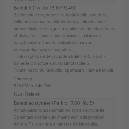
Baletti 5 (To klo 18.15-19.45)
Balettitunti edistyneemmille koululaisille ja nuorille,
joilla on jo vahva balettitekniikka ja jotka haluavat
monipuolista treeniä, jossa vaativampaan tekniikkaan
yhdistyy tanssillisuus, musikaalisuus ja ilmaisun
harjoittaminen. Tunnilla valmistetaan myös
koreografiaa oppilasnäytöksiin.
Tunti on jatkoa edellisvuoden Baletti 4-5 ja 5-6 -
tunneille painottuen aluksi lähtötasolle 5.
Tunnin kesto 90 minuuttia, opettajana Hanna Renvall.
Thursday
6:15 PM to 7:45 PM
Uusi Relevé
Baletti edistyneet (Pe klo 17.00-18.15)
Rinnakkaistunti maanantain edistyneiden tunnille.
Samat tankosarjat kuin maanantain edistyneiden
tunnilla. Tällä tunnilla ei tanssita kärkitossuilla.