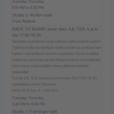
Tuesday Thursday
5:15 PM to 6:30 PM
Studio 2 (Kolibri-sali)
Uusi Relevé
BACK TO BARRE avoin taso 4.8.-13.8. ti ja to
klo 17.30-18.30
Varmista rauhallinen ja turvallinen paluu baletin pariin!
Tällä kurssilla herätellään mieltä ja kehoa kohtaamaan
baletin säännöllisen treenin haasteita. Kurssi sisältää
helppoja perussarjoja niin tangossa kuin keskilattialla,
joten tämä sopii kaikille loman jälkeen balettiin
palaaville!
Tunnit 3.8.-13.8. tiistaisin ja torstaisin klo 17.30-18.30,
opettajana Senni Riikonen.
Hinta 60 € (sis. 4 x 60 min).
Tuesday Thursday
5:30 PM to 6:30 PM
Studio 1 (Flamingo-sali)