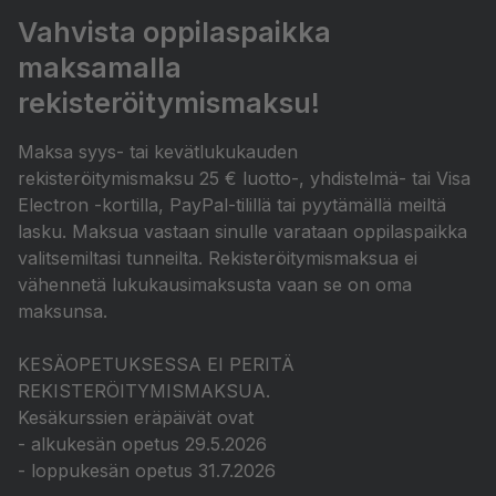
Vahvista oppilaspaikka
maksamalla
rekisteröitymismaksu!
Maksa syys- tai kevätlukukauden
rekisteröitymismaksu 25 € luotto-, yhdistelmä- tai Visa
Electron -kortilla, PayPal-tilillä tai pyytämällä meiltä
lasku. Maksua vastaan sinulle varataan oppilaspaikka
valitsemiltasi tunneilta. Rekisteröitymismaksua ei
vähennetä lukukausimaksusta vaan se on oma
maksunsa.
KESÄOPETUKSESSA EI PERITÄ
REKISTERÖITYMISMAKSUA.
Kesäkurssien eräpäivät ovat
- alkukesän opetus 29.5.2026
- loppukesän opetus 31.7.2026