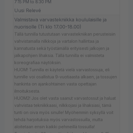
7:15 PM to 8:30 PM
Uusi Relevé
Valmistava varvastekniikka koululaisille ja
nuorisolle (Ti klo 17.00-18.00)
Tällä tunnilla tutustutaan varvastekniikan perusteisiin
vahvistamalla nilkkoja ja vartalon hallintaa ja
kannatusta sekä työstämällä erityisesti jalkojen ja
jalkapohjien lihaksia. Tällä tunnilla ei valmisteta
koreografiaa näytöksiin.
HUOM! Tunnilla ei käytetä vielä varvastossuja, eli
tunnille voi osallistua 9-vuotiaasta alkaen, ja tossujen
hankinta on ajankohtainen vasta opettajan
ilmoituksesta.
HUOM2! Jos olet vasta saanut varvastossut ja haluat
vahvistaa tekniikkaasi, nilkkojasi ja lihaksiasi, tämä
tunti on oiva myös sinulle! Myöhemmin syksyllä voit
tehdä harjoituksia myös varvastossuilla, mutta
aloitetaan ensin kaikki pehmeillä tossuilla!