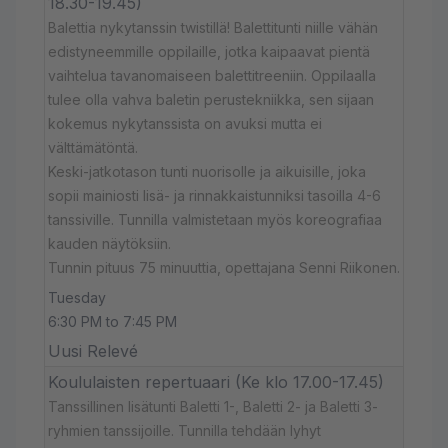
18.30-19.45)
Balettia nykytanssin twistillä! Balettitunti niille vähän
edistyneemmille oppilaille, jotka kaipaavat pientä
vaihtelua tavanomaiseen balettitreeniin. Oppilaalla
tulee olla vahva baletin perustekniikka, sen sijaan
kokemus nykytanssista on avuksi mutta ei
välttämätöntä.
Keski-jatkotason tunti nuorisolle ja aikuisille, joka
sopii mainiosti lisä- ja rinnakkaistunniksi tasoilla 4-6
tanssiville. Tunnilla valmistetaan myös koreografiaa
kauden näytöksiin.
Tunnin pituus 75 minuuttia, opettajana Senni Riikonen.
Tuesday
6:30 PM to 7:45 PM
Uusi Relevé
Koululaisten repertuaari (Ke klo 17.00-17.45)
Tanssillinen lisätunti Baletti 1-, Baletti 2- ja Baletti 3-
ryhmien tanssijoille. Tunnilla tehdään lyhyt