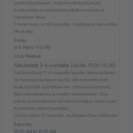
päätösnäytökseen, mutta kevätnäytöksessä
esiintyminen on mahdollista,mikäli innostusta ja
uskallusta riittää.
Tunnin kesto on 60 minuuttia. Opettajana Hanna-Mari
Hirvikallio
Friday
6:15 PM to 7:15 PM
Uusi Relevé
Satubaletti 3-4-vuotiaille (La klo 10.00-10.30)
Satubalettitunti 3-4-vuotiaille lapsille. Aiempaa tanssi-
tai harrastustaustaa ei tarvita, sillä tanssitekniikan
lisäksi tunnilla opetellaan mm. ryhmässä toimimista,
tilan hahmottamista ja muiden huomioimista. Oiva
valinta ensimmäiseksi harrastusryhmäksi, mutta myös
konkareille riittää haastetta!
Tunnin kesto 30 minuuttia, opettajana Senni Riikonen.
Saturday
10:00 AM to 10:30 AM