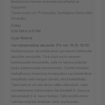
Keskitymme hieman enemmän piruetteihin ja
hyppyihin.
Tunnin kesto on 75 minuuttia. Opettajana Hanna-Mari
Hirvikallio.
Friday
5:00 PM to 6:15 PM
Uusi Relevé
Varvastekniikka aikuisille (Pe klo 18.15-19.15)
Kärkitossutunti varvastekniikan perusteet hallitseville
aikuisille tanssijoille. Tunti sopii myös aiemmin
kärkitossuilla tanssineille, joilla on takana pidempi
tauko kärkitossuilla tanssimisesta. Tunnilla tehdään
rauhallisessa tempossa monipuolisia varvastekniikan
harjoitteita sekä tangon äärellä, että keskilattialla.
Tämä tunti ei voi olla ainoa valittu viikkotunti, vaan
suosittelemme tukitunneiksi Aikuisbaletti 5- tason ja
Aikuisbaletti 3-4- tason tunteja. Tällä tunnilla emme
valmista esitystä ainakaan vielä syyskauden